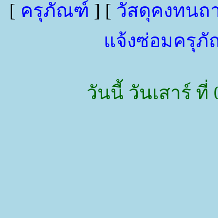
[
ครุภัณฑ์
] [
วัสดุคงทนถ
แจ้งซ่อมครุภ
วันนี้ วันเสาร์ ท