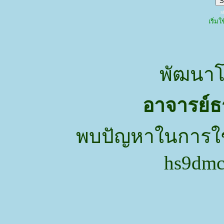
s
เริ่ม
พัฒนา
อาจารย์ธร
พบปัญหาในการใช้ง
hs9dm